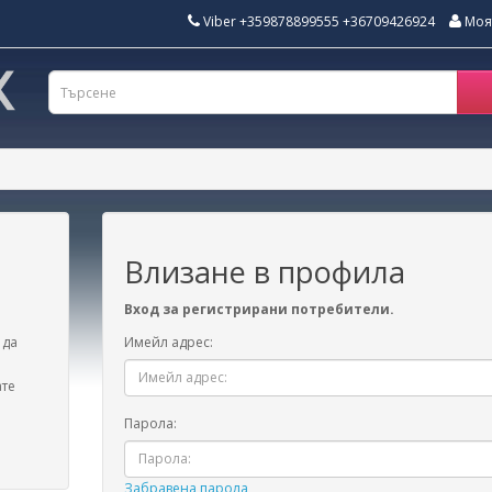
Viber +359878899555 +36709426924
Моя
Влизане в профила
Вход за регистрирани потребители.
 да
Имейл адрес:
ате
Парола:
Забравена парола