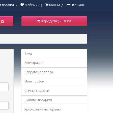
т профил
Любими (0)
Кошница
Плащане
0 продукт(и) - 0.00лв.
Вход
Регистрация
Забравена парола
Моят профил
Списък с адреси
Любими продукти
Хронология на поръчки